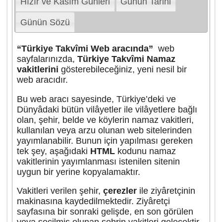
Hızır ve Kasım Günleri
Günün Tarihi
Günün Sözü
“Türkiye Takvîmi Web aracında”
web
sayfalarınızda,
Türkiye Takvîmi Namaz
vakitlerini
gösterebileceğiniz, yeni nesil bir
web aracıdır.
Bu web aracı sayesinde, Türkiye’deki ve
Dünyâdaki bütün vilâyetler ile vilâyetlere bağlı
olan, şehir, belde ve köylerin namaz vakitleri,
kullanılan veya arzu olunan web sitelerinden
yayımlanabilir. Bunun için yapılması gereken
tek şey, aşağıdaki
HTML
kodunu namaz
vakitlerinin yayımlanması istenilen sitenin
uygun bir yerine kopyalamaktır.
Vakitleri verilen şehir,
çerezler
ile ziyâretçinin
makinasına kaydedilmektedir. Ziyâretçi
sayfasına bir sonraki gelişde, en son görülen