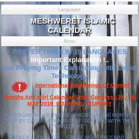
Languages
MESHWERET ISLAMIC
CALENDAR
Menu
PRAYER TIMES IN 15 LANGUAGES
Important Explanation !..
Our Praying Times Calculating with Latest
Technology
International Beginnings Of Qamerî
Months And Hijrî Calendar Unity Congress 28 - 30
MAY 2016 ISTANBUL / TURKEY
THE BEGINNING OF THE NEW HICRÎ QAMERÎ MONTH IS
NOT BY CALCULATION BUT BY SIGHTING WITH THE
“NAKED EYE”
TÜRKÇE
ENGLISH
FRANÇAIS
РУССКИЙ