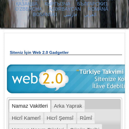
ҚАЗАҚША
КЫPГЫЗЧA
БЪЛГАРСКИ1
O’ZBEKCHA
AZӘRBAYCAN
ROMÂNĂ
BOSANSKI
فارسی
العربي
Siteniz İçin Web 2.0 Gadgetler
Namaz Vakitleri
Arka Yaprak
Hicrî Kamerî
Hicrî Şemsî
Rûmî