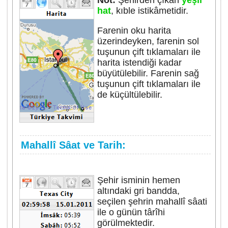
Not:
Şehirden çıkan
yeşil
hat
, kıble istikâmetidir.
Farenin oku harita
üzerindeyken, farenin sol
tuşunun çift tıklamaları ile
harita istendiği kadar
büyütülebilir. Farenin sağ
tuşunun çift tıklamaları ile
de küçültülebilir.
Mahallî Sâat ve Tarih:
Şehir isminin hemen
altındaki gri bandda,
seçilen şehrin mahallî sâati
ile o günün târîhi
görülmektedir.