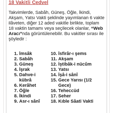
18 Vakitli Cedvel
Takvimlerde, Sabâh, Güneş, Öğle, İkindi,
Akşam, Yatsı Vakti şeklinde yayımlanan 6 vakte
ilâveten, diğer 12 aded vakitle birlikte, toplam
18 vaktin tamamı veya seçilecek olanlar,
“Web
Aracı”
nda görüntülenebilir. Bu vakitler sırası ile
şöyledir :
İmsâk
İsfirâr-ı şems
Sabâh
Akşam
Güneş
İştibâk-i nücûm
İşrak
Yatsı
Dahve-i
İşâ-i sânî
kübrâ
Gece Yarısı (1/2
Kerâhet
Gece)
Öğle
Teheccüd
İkindi
Seher
Asr-ı sânî
Kıble Sâati Vakti