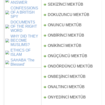
ANSWER
SEKİZİNCİ MEKTÛB
D
CONFESSIONS
OF A BRITISH
DOKUZUNCU MEKTÛB
D
SPY
DOCUMENTS
ONUNCU MEKTÛB
D
OF THE RIGHT
WORD
ONBİRİNCİ MEKTÛB
D
WHY DID THEY
BECOME
MUSLIMS?
ONİKİNCİ MEKTÛB
D
ETHICS OF
ISLAM
ONÜÇÜNCÜ MEKTÛB
D
SAHABA ‘The
Blessed’
ONDÖRDÜNCÜ MEKTÛB
D
ONBEŞİNCİ MEKTÛB
D
ONALTINCI MEKTÛB
D
ONYEDİNCİ MEKTÛB
D