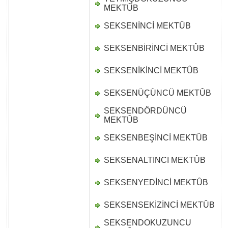
D
MEKTÛB
SEKSENİNCİ MEKTÛB
D
SEKSENBİRİNCİ MEKTÛB
D
SEKSENİKİNCİ MEKTÛB
D
SEKSENÜÇÜNCÜ MEKTÛB
D
SEKSENDÖRDÜNCÜ
D
MEKTÛB
SEKSENBEŞİNCİ MEKTÛB
D
SEKSENALTINCI MEKTÛB
D
SEKSENYEDİNCİ MEKTÛB
D
SEKSENSEKİZİNCİ MEKTÛB
D
SEKSENDOKUZUNCU
D