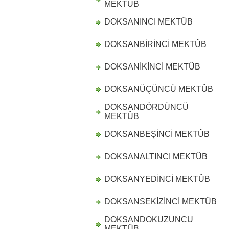
MEKTÛB
DOKSANINCI MEKTÛB
D
DOKSANBİRİNCİ MEKTÛB
D
DOKSANİKİNCİ MEKTÛB
D
DOKSANÜÇÜNCÜ MEKTÛB
D
DOKSANDÖRDÜNCÜ
D
MEKTÛB
DOKSANBEŞİNCİ MEKTÛB
D
DOKSANALTINCI MEKTÛB
D
DOKSANYEDİNCİ MEKTÛB
D
DOKSANSEKİZİNCİ MEKTÛB
D
DOKSANDOKUZUNCU
D
MEKTÛB