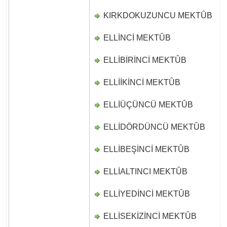
KIRKDOKUZUNCU MEKTÛB
D
ELLİNCİ MEKTÛB
D
ELLİBİRİNCİ MEKTÛB
D
ELLİİKİNCİ MEKTÛB
D
ELLİÜÇÜNCÜ MEKTÛB
D
ELLİDÖRDÜNCÜ MEKTÛB
D
ELLİBEŞİNCİ MEKTÛB
D
ELLİALTINCI MEKTÛB
D
ELLİYEDİNCİ MEKTÛB
D
ELLİSEKİZİNCİ MEKTÛB
D