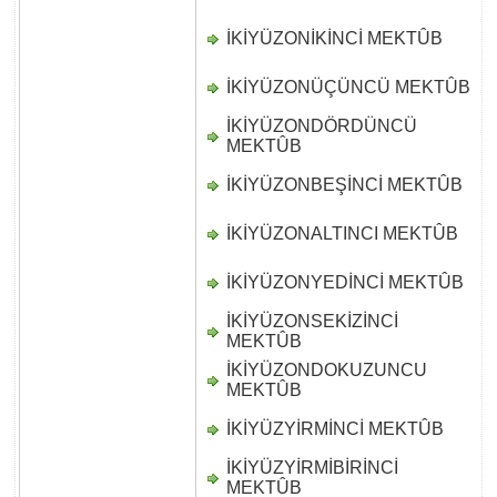
İKİYÜZONİKİNCİ MEKTÛB
D
İKİYÜZONÜÇÜNCÜ MEKTÛB
D
İKİYÜZONDÖRDÜNCÜ
D
MEKTÛB
İKİYÜZONBEŞİNCİ MEKTÛB
D
İKİYÜZONALTINCI MEKTÛB
D
İKİYÜZONYEDİNCİ MEKTÛB
D
İKİYÜZONSEKİZİNCİ
D
MEKTÛB
İKİYÜZONDOKUZUNCU
D
MEKTÛB
İKİYÜZYİRMİNCİ MEKTÛB
D
İKİYÜZYİRMİBİRİNCİ
D
MEKTÛB