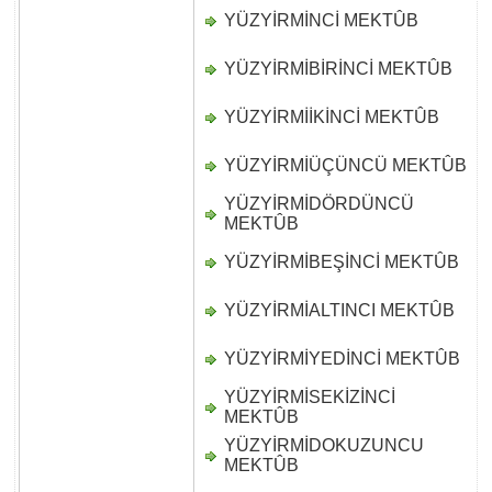
YÜZYİRMİNCİ MEKTÛB
D
YÜZYİRMİBİRİNCİ MEKTÛB
D
YÜZYİRMİİKİNCİ MEKTÛB
D
YÜZYİRMİÜÇÜNCÜ MEKTÛB
D
YÜZYİRMİDÖRDÜNCÜ
D
MEKTÛB
YÜZYİRMİBEŞİNCİ MEKTÛB
D
YÜZYİRMİALTINCI MEKTÛB
D
YÜZYİRMİYEDİNCİ MEKTÛB
D
YÜZYİRMİSEKİZİNCİ
D
MEKTÛB
YÜZYİRMİDOKUZUNCU
D
MEKTÛB