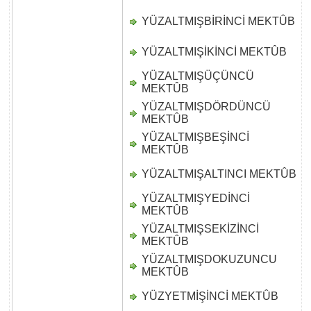
YÜZALTMIŞBİRİNCİ MEKTÛB
D
YÜZALTMIŞİKİNCİ MEKTÛB
D
YÜZALTMIŞÜÇÜNCÜ
D
MEKTÛB
YÜZALTMIŞDÖRDÜNCÜ
D
MEKTÛB
YÜZALTMIŞBEŞİNCİ
D
MEKTÛB
YÜZALTMIŞALTINCI MEKTÛB
D
YÜZALTMIŞYEDİNCİ
D
MEKTÛB
YÜZALTMIŞSEKİZİNCİ
D
MEKTÛB
YÜZALTMIŞDOKUZUNCU
D
MEKTÛB
YÜZYETMİŞİNCİ MEKTÛB
D