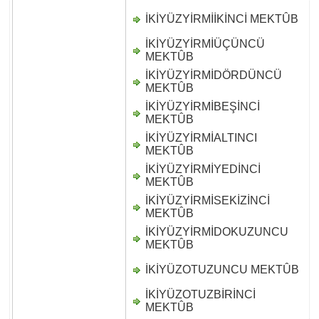
İKİYÜZYİRMİİKİNCİ MEKTÛB
D
İKİYÜZYİRMİÜÇÜNCÜ
D
MEKTÛB
İKİYÜZYİRMİDÖRDÜNCÜ
D
MEKTÛB
İKİYÜZYİRMİBEŞİNCİ
D
MEKTÛB
İKİYÜZYİRMİALTINCI
D
MEKTÛB
İKİYÜZYİRMİYEDİNCİ
D
MEKTÛB
İKİYÜZYİRMİSEKİZİNCİ
D
MEKTÛB
İKİYÜZYİRMİDOKUZUNCU
D
MEKTÛB
İKİYÜZOTUZUNCU MEKTÛB
D
İKİYÜZOTUZBİRİNCİ
D
MEKTÛB