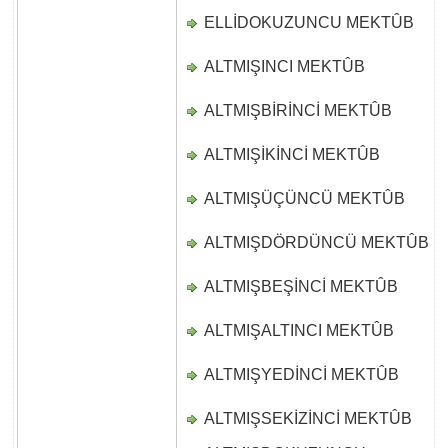
ELLİDOKUZUNCU MEKTÛB
D
ALTMIŞINCI MEKTÛB
D
ALTMIŞBİRİNCİ MEKTÛB
D
ALTMIŞİKİNCİ MEKTÛB
D
ALTMIŞÜÇÜNCÜ MEKTÛB
D
ALTMIŞDÖRDÜNCÜ MEKTÛB
D
ALTMIŞBEŞİNCİ MEKTÛB
D
ALTMIŞALTINCI MEKTÛB
D
ALTMIŞYEDİNCİ MEKTÛB
D
ALTMIŞSEKİZİNCİ MEKTÛB
D