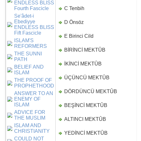
ENDLESS BLISS
Fourth Fascicle
C Tenbih
D
Se'âdet-i
Ebediyye
D Önsöz
D
ENDLESS BLISS
Fift Fascicle
E Birinci Cild
D
ISLAM'S
REFORMERS
BİRİNCİ MEKTÛB
D
THE SUNNI
PATH
İKİNCİ MEKTÛB
D
BELIEF AND
ISLAM
ÜÇÜNCÜ MEKTÛB
D
THE PROOF OF
PROPHETHOOD
DÖRDÜNCÜ MEKTÛB
D
ANSWER TO AN
ENEMY OF
ISLAM
BEŞİNCİ MEKTÛB
D
ADVICE FOR
THE MUSLIM
ALTINCI MEKTÛB
D
ISLAM AND
CHRISTIANITY
YEDİNCİ MEKTÛB
D
COULD NOT