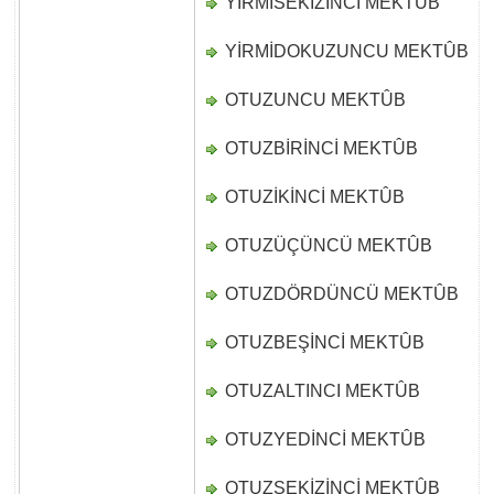
YİRMİSEKİZİNCİ MEKTÛB
D
YİRMİDOKUZUNCU MEKTÛB
D
OTUZUNCU MEKTÛB
D
OTUZBİRİNCİ MEKTÛB
D
OTUZİKİNCİ MEKTÛB
D
OTUZÜÇÜNCÜ MEKTÛB
D
OTUZDÖRDÜNCÜ MEKTÛB
D
OTUZBEŞİNCİ MEKTÛB
D
OTUZALTINCI MEKTÛB
D
OTUZYEDİNCİ MEKTÛB
D
OTUZSEKİZİNCİ MEKTÛB
D