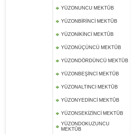
YÜZONUNCU MEKTÛB
D
YÜZONBİRİNCİ MEKTÛB
D
YÜZONİKİNCİ MEKTÛB
D
YÜZONÜÇÜNCÜ MEKTÛB
D
YÜZONDÖRDÜNCÜ MEKTÛB
D
YÜZONBEŞİNCİ MEKTÛB
D
YÜZONALTINCI MEKTÛB
D
YÜZONYEDİNCİ MEKTÛB
D
YÜZONSEKİZİNCİ MEKTÛB
D
YÜZONDOKUZUNCU
D
MEKTÛB