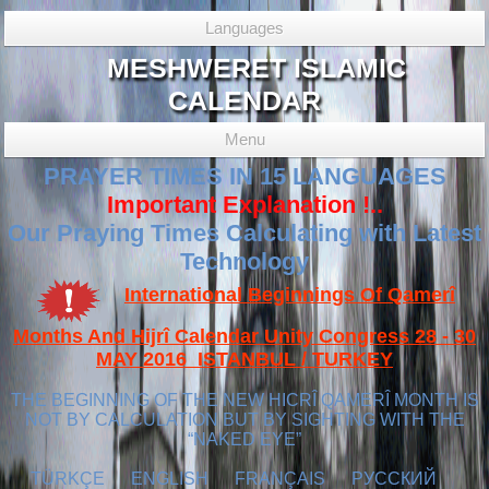
Languages
MESHWERET ISLAMIC
CALENDAR
Menu
PRAYER TIMES IN 15 LANGUAGES
Important Explanation !..
Our Praying Times Calculating with Latest
Technology
International Beginnings Of Qamerî
Months And Hijrî Calendar Unity Congress 28 - 30
MAY 2016 ISTANBUL / TURKEY
THE BEGINNING OF THE NEW HICRÎ QAMERÎ MONTH IS
NOT BY CALCULATION BUT BY SIGHTING WITH THE
“NAKED EYE”
TÜRKÇE
ENGLISH
FRANÇAIS
РУССКИЙ