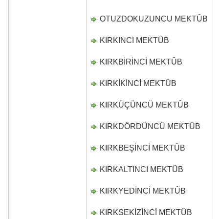
OTUZDOKUZUNCU MEKTÛB
D
KIRKINCI MEKTÛB
D
KIRKBİRİNCİ MEKTÛB
D
KIRKİKİNCİ MEKTÛB
D
KIRKÜÇÜNCÜ MEKTÛB
D
KIRKDÖRDÜNCÜ MEKTÛB
D
KIRKBEŞİNCİ MEKTÛB
D
KIRKALTINCI MEKTÛB
D
KIRKYEDİNCİ MEKTÛB
D
KIRKSEKİZİNCİ MEKTÛB
D