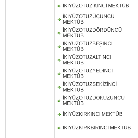
İKİYÜZOTUZİKİNCİ MEKTÛB
D
İKİYÜZOTUZÜÇÜNCÜ
D
MEKTÛB
İKİYÜZOTUZDÖRDÜNCÜ
D
MEKTÛB
İKİYÜZOTUZBEŞİNCİ
D
MEKTÛB
İKİYÜZOTUZALTINCI
D
MEKTÛB
İKİYÜZOTUZYEDİNCİ
D
MEKTÛB
İKİYÜZOTUZSEKİZİNCİ
D
MEKTÛB
İKİYÜZOTUZDOKUZUNCU
D
MEKTÛB
İKİYÜZKIRKINCI MEKTÛB
D
İKİYÜZKIRKBİRİNCİ MEKTÛB
D