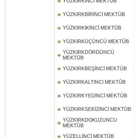
YÜZKIRKINCI MEKTÛB
D
YÜZKIRKBİRİNCİ MEKTÛB
D
YÜZKIRKİKİNCİ MEKTÛB
D
YÜZKIRKÜÇÜNCÜ MEKTÛB
D
YÜZKIRKDÖRDÜNCÜ
D
MEKTÛB
YÜZKIRKBEŞİNCİ MEKTÛB
D
YÜZKIRKALTINCI MEKTÛB
D
YÜZKIRKYEDİNCİ MEKTÛB
D
YÜZKIRKSEKİZİNCİ MEKTÛB
D
YÜZKIRKDOKUZUNCU
D
MEKTÛB
YÜZELLİNCİ MEKTÛB
D