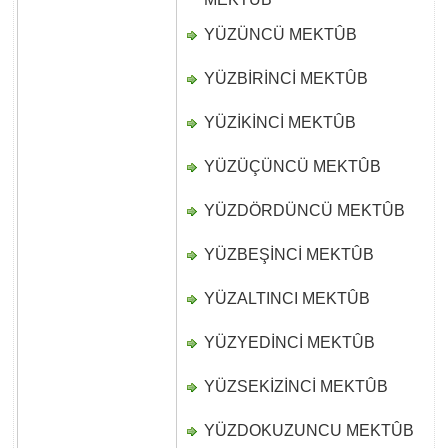
YÜZÜNCÜ MEKTÛB
D
YÜZBİRİNCİ MEKTÛB
D
YÜZİKİNCİ MEKTÛB
D
YÜZÜÇÜNCÜ MEKTÛB
D
YÜZDÖRDÜNCÜ MEKTÛB
D
YÜZBEŞİNCİ MEKTÛB
D
YÜZALTINCI MEKTÛB
D
YÜZYEDİNCİ MEKTÛB
D
YÜZSEKİZİNCİ MEKTÛB
D
YÜZDOKUZUNCU MEKTÛB
D