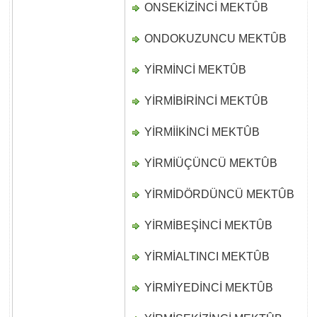
ONSEKİZİNCİ MEKTÛB
D
ONDOKUZUNCU MEKTÛB
D
YİRMİNCİ MEKTÛB
D
YİRMİBİRİNCİ MEKTÛB
D
YİRMİİKİNCİ MEKTÛB
D
YİRMİÜÇÜNCÜ MEKTÛB
D
YİRMİDÖRDÜNCÜ MEKTÛB
D
YİRMİBEŞİNCİ MEKTÛB
D
YİRMİALTINCI MEKTÛB
D
YİRMİYEDİNCİ MEKTÛB
D