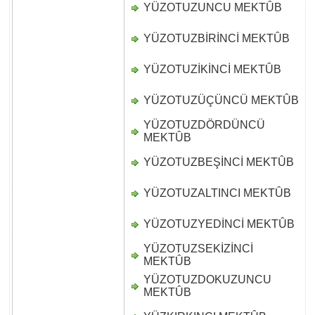
YÜZOTUZUNCU MEKTÛB
D
YÜZOTUZBİRİNCİ MEKTÛB
D
YÜZOTUZİKİNCİ MEKTÛB
D
YÜZOTUZÜÇÜNCÜ MEKTÛB
D
YÜZOTUZDÖRDÜNCÜ
D
MEKTÛB
YÜZOTUZBEŞİNCİ MEKTÛB
D
YÜZOTUZALTINCI MEKTÛB
D
YÜZOTUZYEDİNCİ MEKTÛB
D
YÜZOTUZSEKİZİNCİ
D
MEKTÛB
YÜZOTUZDOKUZUNCU
D
MEKTÛB