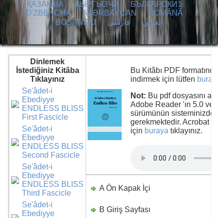
ҚАЗАҚША
КЫPГЫЗЧA
БЪЛГАРСКИ1
O’ZBEKCHA
AZӘRBAYCAN
ROMÂNĂ
BOSANSKI
فارسی
العربي
Dinlemek
İstediğiniz Kitâba
Bu Kitâbı PDF formatında 
Tıklayınız
indirmek için lütfen
buray
Se'âdet-i
Not:
Bu pdf dosyasını aça
Ebediyye
Adobe Reader 'ın 5.0 vey
ENDLESS BLISS
sürümünün sisteminizde 
First Fascicle
gerekmektedir. Acrobat R
Se'âdet-i
için
buraya
tıklayınız.
Ebediyye
ENDLESS BLISS
Second Fascicle
Se'âdet-i
Ebediyye
ENDLESS BLISS
A Ön Kapak İçi
D
Third Fascicle
Se'âdet-i
B Giriş Sayfası
D
Ebediyye