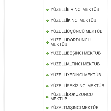
YÜZELLİBİRİNCİ MEKTÛB
D
YÜZELLİİKİNCİ MEKTÛB
D
YÜZELLİÜÇÜNCÜ MEKTÛB
D
YÜZELLİDÖRDÜNCÜ
D
MEKTÛB
YÜZELLİBEŞİNCİ MEKTÛB
D
YÜZELLİALTINCI MEKTÛB
D
YÜZELLİYEDİNCİ MEKTÛB
D
YÜZELLİSEKİZİNCİ MEKTÛB
D
YÜZELLİDOKUZUNCU
D
MEKTÛB
YÜZALTMIŞINCI MEKTÛB
D