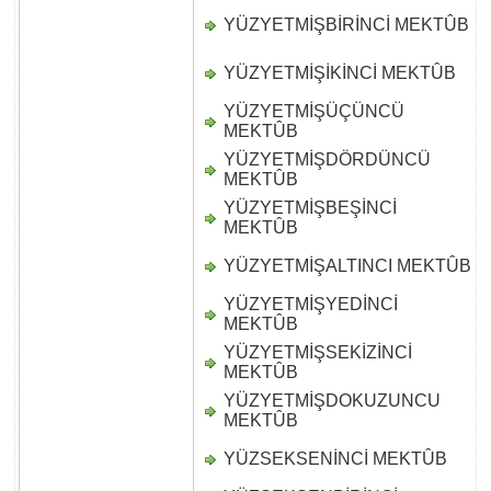
YÜZYETMİŞBİRİNCİ MEKTÛB
D
YÜZYETMİŞİKİNCİ MEKTÛB
D
YÜZYETMİŞÜÇÜNCÜ
D
MEKTÛB
YÜZYETMİŞDÖRDÜNCÜ
D
MEKTÛB
YÜZYETMİŞBEŞİNCİ
D
MEKTÛB
YÜZYETMİŞALTINCI MEKTÛB
D
YÜZYETMİŞYEDİNCİ
D
MEKTÛB
YÜZYETMİŞSEKİZİNCİ
D
MEKTÛB
YÜZYETMİŞDOKUZUNCU
D
MEKTÛB
YÜZSEKSENİNCİ MEKTÛB
D