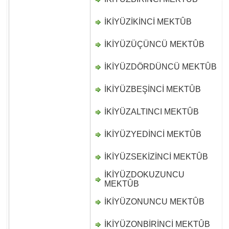
İKİYÜZİKİNCİ MEKTÛB
D
İKİYÜZÜÇÜNCÜ MEKTÛB
D
İKİYÜZDÖRDÜNCÜ MEKTÛB
D
İKİYÜZBEŞİNCİ MEKTÛB
D
İKİYÜZALTINCI MEKTÛB
D
İKİYÜZYEDİNCİ MEKTÛB
D
İKİYÜZSEKİZİNCİ MEKTÛB
D
İKİYÜZDOKUZUNCU
D
MEKTÛB
İKİYÜZONUNCU MEKTÛB
D
İKİYÜZONBİRİNCİ MEKTÛB
D