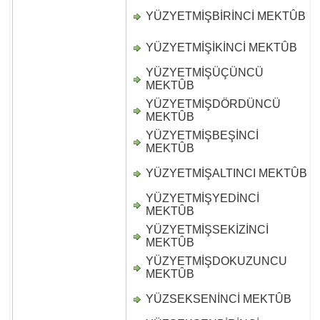
YÜZYETMİŞBİRİNCİ MEKTÛB
D
YÜZYETMİŞİKİNCİ MEKTÛB
D
YÜZYETMİŞÜÇÜNCÜ
D
MEKTÛB
YÜZYETMİŞDÖRDÜNCÜ
D
MEKTÛB
YÜZYETMİŞBEŞİNCİ
D
MEKTÛB
YÜZYETMİŞALTINCI MEKTÛB
D
YÜZYETMİŞYEDİNCİ
D
MEKTÛB
YÜZYETMİŞSEKİZİNCİ
D
MEKTÛB
YÜZYETMİŞDOKUZUNCU
D
MEKTÛB
YÜZSEKSENİNCİ MEKTÛB
D