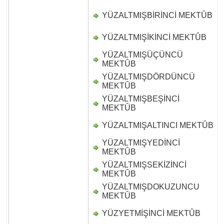
YÜZALTMIŞBİRİNCİ MEKTÛB
D
YÜZALTMIŞİKİNCİ MEKTÛB
D
YÜZALTMIŞÜÇÜNCÜ
D
MEKTÛB
YÜZALTMIŞDÖRDÜNCÜ
D
MEKTÛB
YÜZALTMIŞBEŞİNCİ
D
MEKTÛB
YÜZALTMIŞALTINCI MEKTÛB
D
YÜZALTMIŞYEDİNCİ
D
MEKTÛB
YÜZALTMIŞSEKİZİNCİ
D
MEKTÛB
YÜZALTMIŞDOKUZUNCU
D
MEKTÛB
YÜZYETMİŞİNCİ MEKTÛB
D