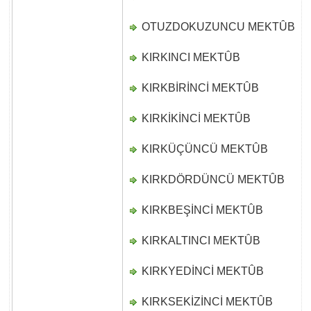
OTUZDOKUZUNCU MEKTÛB
D
KIRKINCI MEKTÛB
D
KIRKBİRİNCİ MEKTÛB
D
KIRKİKİNCİ MEKTÛB
D
KIRKÜÇÜNCÜ MEKTÛB
D
KIRKDÖRDÜNCÜ MEKTÛB
D
KIRKBEŞİNCİ MEKTÛB
D
KIRKALTINCI MEKTÛB
D
KIRKYEDİNCİ MEKTÛB
D
KIRKSEKİZİNCİ MEKTÛB
D