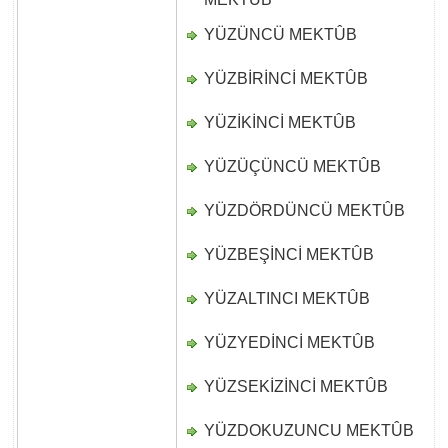
YÜZÜNCÜ MEKTÛB
D
YÜZBİRİNCİ MEKTÛB
D
YÜZİKİNCİ MEKTÛB
D
YÜZÜÇÜNCÜ MEKTÛB
D
YÜZDÖRDÜNCÜ MEKTÛB
D
YÜZBEŞİNCİ MEKTÛB
D
YÜZALTINCI MEKTÛB
D
YÜZYEDİNCİ MEKTÛB
D
YÜZSEKİZİNCİ MEKTÛB
D
YÜZDOKUZUNCU MEKTÛB
D