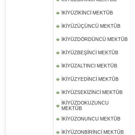
İKİYÜZİKİNCİ MEKTÛB
D
İKİYÜZÜÇÜNCÜ MEKTÛB
D
İKİYÜZDÖRDÜNCÜ MEKTÛB
D
İKİYÜZBEŞİNCİ MEKTÛB
D
İKİYÜZALTINCI MEKTÛB
D
İKİYÜZYEDİNCİ MEKTÛB
D
İKİYÜZSEKİZİNCİ MEKTÛB
D
İKİYÜZDOKUZUNCU
D
MEKTÛB
İKİYÜZONUNCU MEKTÛB
D
İKİYÜZONBİRİNCİ MEKTÛB
D