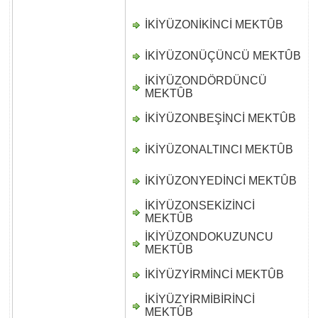
İKİYÜZONİKİNCİ MEKTÛB
D
İKİYÜZONÜÇÜNCÜ MEKTÛB
D
İKİYÜZONDÖRDÜNCÜ
D
MEKTÛB
İKİYÜZONBEŞİNCİ MEKTÛB
D
İKİYÜZONALTINCI MEKTÛB
D
İKİYÜZONYEDİNCİ MEKTÛB
D
İKİYÜZONSEKİZİNCİ
D
MEKTÛB
İKİYÜZONDOKUZUNCU
D
MEKTÛB
İKİYÜZYİRMİNCİ MEKTÛB
D
İKİYÜZYİRMİBİRİNCİ
D
MEKTÛB