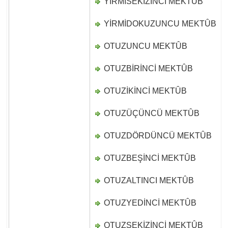
YİRMİSEKİZİNCİ MEKTÛB
D
YİRMİDOKUZUNCU MEKTÛB
D
OTUZUNCU MEKTÛB
D
OTUZBİRİNCİ MEKTÛB
D
OTUZİKİNCİ MEKTÛB
D
OTUZÜÇÜNCÜ MEKTÛB
D
OTUZDÖRDÜNCÜ MEKTÛB
D
OTUZBEŞİNCİ MEKTÛB
D
OTUZALTINCI MEKTÛB
D
OTUZYEDİNCİ MEKTÛB
D
OTUZSEKİZİNCİ MEKTÛB
D