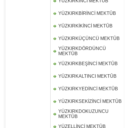
YÜZKIRKINCI MEKTÛB
D
YÜZKIRKBİRİNCİ MEKTÛB
D
YÜZKIRKİKİNCİ MEKTÛB
D
YÜZKIRKÜÇÜNCÜ MEKTÛB
D
YÜZKIRKDÖRDÜNCÜ
D
MEKTÛB
YÜZKIRKBEŞİNCİ MEKTÛB
D
YÜZKIRKALTINCI MEKTÛB
D
YÜZKIRKYEDİNCİ MEKTÛB
D
YÜZKIRKSEKİZİNCİ MEKTÛB
D
YÜZKIRKDOKUZUNCU
D
MEKTÛB
YÜZELLİNCİ MEKTÛB
D