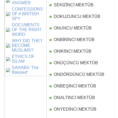
ANSWER
SEKİZİNCİ MEKTÛB
D
CONFESSIONS
OF A BRITISH
DOKUZUNCU MEKTÛB
D
SPY
DOCUMENTS
ONUNCU MEKTÛB
D
OF THE RIGHT
WORD
ONBİRİNCİ MEKTÛB
D
WHY DID THEY
BECOME
MUSLIMS?
ONİKİNCİ MEKTÛB
D
ETHICS OF
ISLAM
ONÜÇÜNCÜ MEKTÛB
D
SAHABA ‘The
Blessed’
ONDÖRDÜNCÜ MEKTÛB
D
ONBEŞİNCİ MEKTÛB
D
ONALTINCI MEKTÛB
D
ONYEDİNCİ MEKTÛB
D