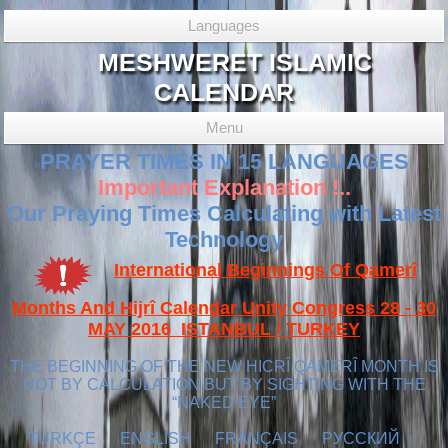
Languages
MESHWERET ISLAMIC
CALENDAR
Menu
PRAYER TIMES IN 15 LANGUAGES
Important Explanation !..
Our Praying Times Calculating with Latest
Technology
International Beginnings Of Qamerî
Months And Hijrî Calendar Unity Congress 28 - 30
MAY 2016 ISTANBUL / TURKEY
THE BEGINNING OF THE NEW HICRÎ QAMERÎ MONTH IS
NOT BY CALCULATION BUT BY SIGHTING WITH THE
“NAKED EYE”
TÜRKÇE
ENGLISH
FRANÇAIS
РУССКИЙ