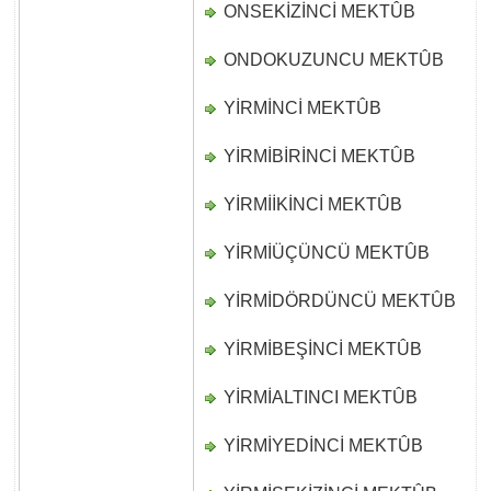
ONSEKİZİNCİ MEKTÛB
D
ONDOKUZUNCU MEKTÛB
D
YİRMİNCİ MEKTÛB
D
YİRMİBİRİNCİ MEKTÛB
D
YİRMİİKİNCİ MEKTÛB
D
YİRMİÜÇÜNCÜ MEKTÛB
D
YİRMİDÖRDÜNCÜ MEKTÛB
D
YİRMİBEŞİNCİ MEKTÛB
D
YİRMİALTINCI MEKTÛB
D
YİRMİYEDİNCİ MEKTÛB
D