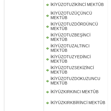
İKİYÜZOTUZİKİNCİ MEKTÛB
D
İKİYÜZOTUZÜÇÜNCÜ
D
MEKTÛB
İKİYÜZOTUZDÖRDÜNCÜ
D
MEKTÛB
İKİYÜZOTUZBEŞİNCİ
D
MEKTÛB
İKİYÜZOTUZALTINCI
D
MEKTÛB
İKİYÜZOTUZYEDİNCİ
D
MEKTÛB
İKİYÜZOTUZSEKİZİNCİ
D
MEKTÛB
İKİYÜZOTUZDOKUZUNCU
D
MEKTÛB
İKİYÜZKIRKINCI MEKTÛB
D
İKİYÜZKIRKBİRİNCİ MEKTÛB
D