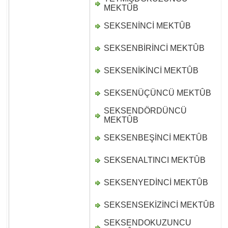
D
MEKTÛB
SEKSENİNCİ MEKTÛB
D
SEKSENBİRİNCİ MEKTÛB
D
SEKSENİKİNCİ MEKTÛB
D
SEKSENÜÇÜNCÜ MEKTÛB
D
SEKSENDÖRDÜNCÜ
D
MEKTÛB
SEKSENBEŞİNCİ MEKTÛB
D
SEKSENALTINCI MEKTÛB
D
SEKSENYEDİNCİ MEKTÛB
D
SEKSENSEKİZİNCİ MEKTÛB
D
SEKSENDOKUZUNCU
D