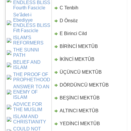
ENDLESS BLISS
Fourth Fascicle
C Tenbih
D
Se'âdet-i
Ebediyye
D Önsöz
D
ENDLESS BLISS
Fift Fascicle
E Birinci Cild
D
ISLAM'S
REFORMERS
BİRİNCİ MEKTÛB
D
THE SUNNI
PATH
İKİNCİ MEKTÛB
D
BELIEF AND
ISLAM
ÜÇÜNCÜ MEKTÛB
D
THE PROOF OF
PROPHETHOOD
DÖRDÜNCÜ MEKTÛB
D
ANSWER TO AN
ENEMY OF
ISLAM
BEŞİNCİ MEKTÛB
D
ADVICE FOR
THE MUSLIM
ALTINCI MEKTÛB
D
ISLAM AND
CHRISTIANITY
YEDİNCİ MEKTÛB
D
COULD NOT