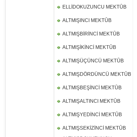
ELLİDOKUZUNCU MEKTÛB
D
ALTMIŞINCI MEKTÛB
D
ALTMIŞBİRİNCİ MEKTÛB
D
ALTMIŞİKİNCİ MEKTÛB
D
ALTMIŞÜÇÜNCÜ MEKTÛB
D
ALTMIŞDÖRDÜNCÜ MEKTÛB
D
ALTMIŞBEŞİNCİ MEKTÛB
D
ALTMIŞALTINCI MEKTÛB
D
ALTMIŞYEDİNCİ MEKTÛB
D
ALTMIŞSEKİZİNCİ MEKTÛB
D