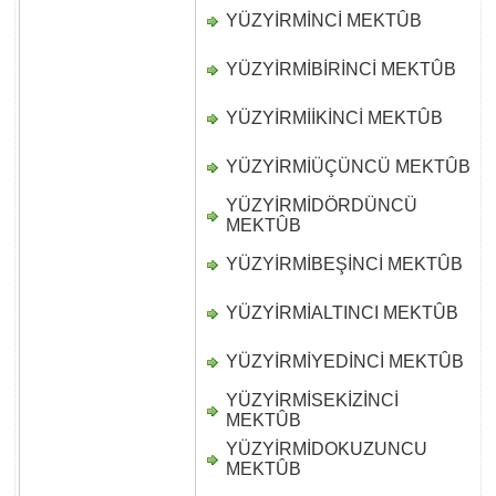
YÜZYİRMİNCİ MEKTÛB
D
YÜZYİRMİBİRİNCİ MEKTÛB
D
YÜZYİRMİİKİNCİ MEKTÛB
D
YÜZYİRMİÜÇÜNCÜ MEKTÛB
D
YÜZYİRMİDÖRDÜNCÜ
D
MEKTÛB
YÜZYİRMİBEŞİNCİ MEKTÛB
D
YÜZYİRMİALTINCI MEKTÛB
D
YÜZYİRMİYEDİNCİ MEKTÛB
D
YÜZYİRMİSEKİZİNCİ
D
MEKTÛB
YÜZYİRMİDOKUZUNCU
D
MEKTÛB