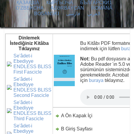
ҚАЗАҚША
КЫPГЫЗЧA
БЪЛГАРСКИ1
O’ZBEKCHA
AZӘRBAYCAN
ROMÂNĂ
BOSANSKI
فارسی
العربي
Dinlemek
İstediğiniz Kitâba
Bu Kitâbı PDF formatında 
Tıklayınız
indirmek için lütfen
buray
Se'âdet-i
Not:
Bu pdf dosyasını aça
Ebediyye
Adobe Reader 'ın 5.0 vey
ENDLESS BLISS
sürümünün sisteminizde 
First Fascicle
gerekmektedir. Acrobat R
Se'âdet-i
için
buraya
tıklayınız.
Ebediyye
ENDLESS BLISS
Second Fascicle
Se'âdet-i
Ebediyye
ENDLESS BLISS
A Ön Kapak İçi
D
Third Fascicle
Se'âdet-i
B Giriş Sayfası
D
Ebediyye