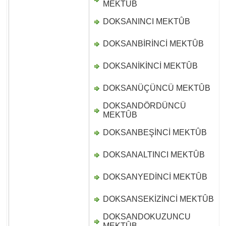
MEKTÛB
DOKSANINCI MEKTÛB
D
DOKSANBİRİNCİ MEKTÛB
D
DOKSANİKİNCİ MEKTÛB
D
DOKSANÜÇÜNCÜ MEKTÛB
D
DOKSANDÖRDÜNCÜ
D
MEKTÛB
DOKSANBEŞİNCİ MEKTÛB
D
DOKSANALTINCI MEKTÛB
D
DOKSANYEDİNCİ MEKTÛB
D
DOKSANSEKİZİNCİ MEKTÛB
D
DOKSANDOKUZUNCU
D
MEKTÛB