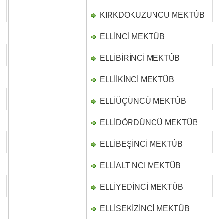
KIRKDOKUZUNCU MEKTÛB
D
ELLİNCİ MEKTÛB
D
ELLİBİRİNCİ MEKTÛB
D
ELLİİKİNCİ MEKTÛB
D
ELLİÜÇÜNCÜ MEKTÛB
D
ELLİDÖRDÜNCÜ MEKTÛB
D
ELLİBEŞİNCİ MEKTÛB
D
ELLİALTINCI MEKTÛB
D
ELLİYEDİNCİ MEKTÛB
D
ELLİSEKİZİNCİ MEKTÛB
D