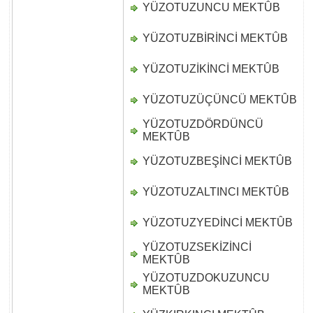
YÜZOTUZUNCU MEKTÛB
D
YÜZOTUZBİRİNCİ MEKTÛB
D
YÜZOTUZİKİNCİ MEKTÛB
D
YÜZOTUZÜÇÜNCÜ MEKTÛB
D
YÜZOTUZDÖRDÜNCÜ
D
MEKTÛB
YÜZOTUZBEŞİNCİ MEKTÛB
D
YÜZOTUZALTINCI MEKTÛB
D
YÜZOTUZYEDİNCİ MEKTÛB
D
YÜZOTUZSEKİZİNCİ
D
MEKTÛB
YÜZOTUZDOKUZUNCU
D
MEKTÛB