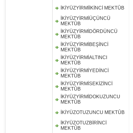
İKİYÜZYİRMİİKİNCİ MEKTÛB
D
İKİYÜZYİRMİÜÇÜNCÜ
D
MEKTÛB
İKİYÜZYİRMİDÖRDÜNCÜ
D
MEKTÛB
İKİYÜZYİRMİBEŞİNCİ
D
MEKTÛB
İKİYÜZYİRMİALTINCI
D
MEKTÛB
İKİYÜZYİRMİYEDİNCİ
D
MEKTÛB
İKİYÜZYİRMİSEKİZİNCİ
D
MEKTÛB
İKİYÜZYİRMİDOKUZUNCU
D
MEKTÛB
İKİYÜZOTUZUNCU MEKTÛB
D
İKİYÜZOTUZBİRİNCİ
D
MEKTÛB