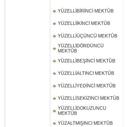
YÜZELLİBİRİNCİ MEKTÛB
D
YÜZELLİİKİNCİ MEKTÛB
D
YÜZELLİÜÇÜNCÜ MEKTÛB
D
YÜZELLİDÖRDÜNCÜ
D
MEKTÛB
YÜZELLİBEŞİNCİ MEKTÛB
D
YÜZELLİALTINCI MEKTÛB
D
YÜZELLİYEDİNCİ MEKTÛB
D
YÜZELLİSEKİZİNCİ MEKTÛB
D
YÜZELLİDOKUZUNCU
D
MEKTÛB
YÜZALTMIŞINCI MEKTÛB
D