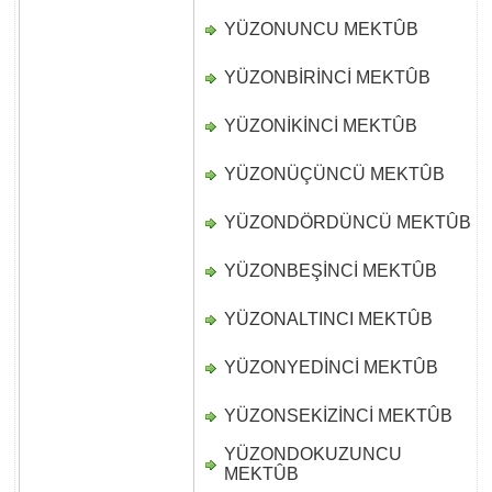
YÜZONUNCU MEKTÛB
D
YÜZONBİRİNCİ MEKTÛB
D
YÜZONİKİNCİ MEKTÛB
D
YÜZONÜÇÜNCÜ MEKTÛB
D
YÜZONDÖRDÜNCÜ MEKTÛB
D
YÜZONBEŞİNCİ MEKTÛB
D
YÜZONALTINCI MEKTÛB
D
YÜZONYEDİNCİ MEKTÛB
D
YÜZONSEKİZİNCİ MEKTÛB
D
YÜZONDOKUZUNCU
D
MEKTÛB