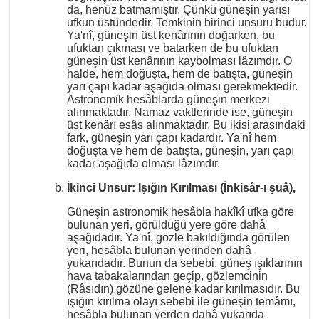
da, henüz batmamıştır. Çünkü güneşin yarısı
ufkun üstündedir. Temkinin birinci unsuru budur.
Ya'nî, güneşin üst kenârının doğarken, bu
ufuktan çıkması ve batarken de bu ufuktan
güneşin üst kenârının kaybolması lâzımdır. O
halde, hem doğuşta, hem de batışta, güneşin
yarı çapı kadar aşağıda olması gerekmektedir.
Astronomik hesâblarda güneşin merkezi
alınmaktadır. Namaz vaktlerinde ise, güneşin
üst kenârı esâs alınmaktadır. Bu ikisi arasındaki
fark, güneşin yarı çapı kadardır. Ya'nî hem
doğuşta ve hem de batışta, güneşin, yarı çapı
kadar aşağıda olması lâzımdır.
İkinci Unsur: Işığın Kırılması (İnkisâr-ı şuâ),
Güneşin astronomik hesâbla hakîkî ufka göre
bulunan yeri, görüldüğü yere göre dahâ
aşağıdadır. Ya'nî, gözle bakıldığında görülen
yeri, hesâbla bulunan yerinden dahâ
yukarıdadır. Bunun da sebebi, güneş ışıklarının
hava tabakalarından geçip, gözlemcinin
(Râsıdın) gözüne gelene kadar kırılmasıdır. Bu
ışığın kırılma olayı sebebi ile güneşin temâmı,
hesâbla bulunan yerden dahâ yukarıda