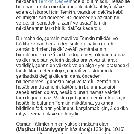
mikdârları
Temkin Cedveli
’nde bildirilmişdir. Hesâb ile
bulunan Temkin mikdârlarına iki dakîka ihtiyât ilâve
ederek, İstanbul için Temkin, vasatî on dakîka kabûl
edilmişdir. Ard derecesi 44 dereceden az olan bir
yerde, bir senedeki a’zamî ve asgarî temkin
mikdârlarının farkı bir iki dakîka kadardır.
Bir mahalde, şemsin meyli ve Temkin mikdârı ve
ta’dîl-i zemân her ân değişdikleri, hakîkî gurûbî
zemân birimleri, hakîkî zevâlî zemânlarının
birimlerinden cüz’î farklı olduğu, neşr olunan namaz
vaktlerinde sâniyelerin dakîkalara yuvarlatılarak
verildiği, şehrin en yüksek ve en alçak yeri arasındaki
farklılıklar, meteorolojik, coğrafî ve astronomik
şartlardaki değişikliklerin dahâ önceden
bilinememesi, güneşin meyl ve ta’dîl-i zemânının
hesâblarında ampirik faktörlerin bulunması gibi
sebeblerden dolayı, hesâb olunan namaz vaktleri,
tam doğru olmaz. Vaktin girdiğinden emîn olmak için,
hesâb ile bulunan Temkin mikdârına, yukarıda
bildirilen farkların yekûnunu karşılamak için, 2 dakîka
ihtiyât zemânı ilâve edilmişdir.
Osmânlı âlimlerinin en yüksek makâmı olan
(Meşîhat-i islâmiyye)
nin hâzırladığı 1334 [m. 1916]