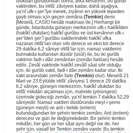
ufukdan gurûbundan sonra, arka kenârının, bu gurûb
vaktinden, bu irtifâ’ zâviyesi kadar, dahâ aşağıya,
ya’nî ufk-ı şer’îye inerek, ziyânın en yüksek tepeden
gayb olması için geçen zemâna
(Temkin)
denir.
[Meselâ, CASIO hesâb makinası ile,] Herhangi bir
günde, İstanbulda güneşin merkezinin ufk-ı hakîkîden
(hakîkî ufukdan) hakîkî gurûbu ve üst kenârının ufk-ı
şer’îden şer’î gurûbu vaktlerindeki hakîkî ufka
nazaran irtifâ’ları olan sıfır derece ve eksi bir derece
29 dakîka 6,2 sâniye irtifâ’lar için, namaz vaktlerini
bulmakda kullanılan düstûr (üsûl) ile, bu iki gurûb
vaktinin fadl-ı dâir zemânları (zemân farkları) hesâb
edilir. Zevâl vaktinde hakîkî zevâlî sâat sıfır olduğu
için, iki gurûb vakti, fadl-i dâir zemânı kadar olur. İki
vakt arasındaki zemân farkı
(Temkin)
olur). Meselâ 21
Mart ve 23 Eylülde irtifâ’ zâviyesi 1 derece 29 dakîka
6,2 sâniye, güneşin merkezinin, hakîkî ufukdan bu
irtifâ’ mikdârı alçalması için, mahreki (yörüngesi)
üzerinde gideceği zemân, ya’nî temkin 7 dakîka 52,29
sâniyedir. Namaz vaktleri düstûrunda meyl-i şems
(güneşin meyli) ve ard-ı belde (enlem)
bulunduğundan bir şehrin temkin zemânı, Ard (enlem)
derecesi ve gün ile değişmekdedir. Bir şehrin temkin
mikdârı, her gün ve her sâat aynı değil ise de, her
şehr için, vasatî bir Temkin zemânı vardır. Bu temkin