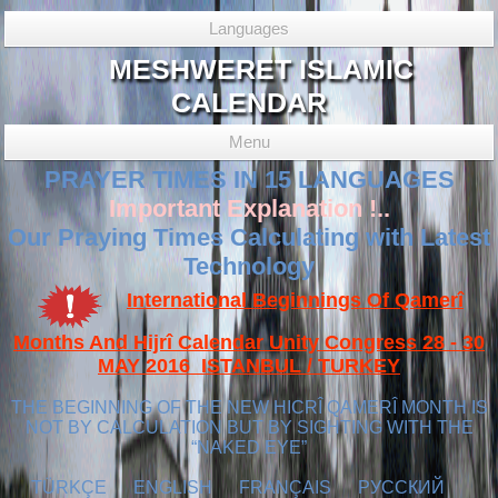
Languages
MESHWERET ISLAMIC
CALENDAR
Menu
PRAYER TIMES IN 15 LANGUAGES
Important Explanation !..
Our Praying Times Calculating with Latest
Technology
International Beginnings Of Qamerî
Months And Hijrî Calendar Unity Congress 28 - 30
MAY 2016 ISTANBUL / TURKEY
THE BEGINNING OF THE NEW HICRÎ QAMERÎ MONTH IS
NOT BY CALCULATION BUT BY SIGHTING WITH THE
“NAKED EYE”
TÜRKÇE
ENGLISH
FRANÇAIS
РУССКИЙ