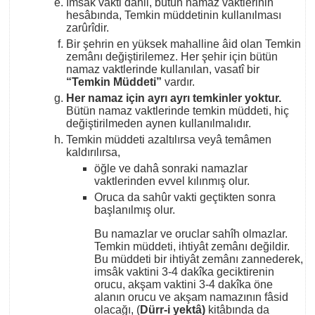
İmsâk vakti dâhil, bütün namaz vaktlerinin
hesâbında, Temkin müddetinin kullanılması
zarûrîdir.
Bir şehrin en yüksek mahalline âid olan Temkin
zemânı değiştirilemez. Her şehir için bütün
namaz vaktlerinde kullanılan, vasatî bir
“Temkin Müddeti”
vardır.
Her namaz için ayrı ayrı temkinler yoktur
.
Bütün namaz vaktlerinde temkin müddeti, hiç
değiştirilmeden aynen kullanılmalıdır.
Temkin müddeti azaltılırsa veyâ temâmen
kaldırılırsa,
öğle ve dahâ sonraki namazlar
vaktlerinden evvel kılınmış olur.
Oruca da sahûr vakti geçtikten sonra
başlanılmış olur.
Bu namazlar ve oruclar sahîh olmazlar.
Temkin müddeti, ihtiyât zemânı değildir.
Bu müddeti bir ihtiyât zemânı zannederek,
imsâk vaktini 3-4 dakîka geciktirenin
orucu, akşam vaktini 3-4 dakîka öne
alanın orucu ve akşam namazının fâsid
olacağı, (
Dürr-i yektâ)
kitâbında da