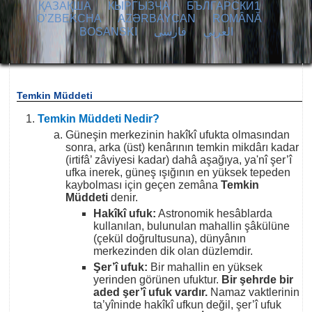
ҚАЗАҚША
КЫPГЫЗЧA
БЪЛГАРСКИ1
O’ZBEKCHA
AZӘRBAYCAN
ROMÂNĂ
BOSANSKI
فارسی
العربي
Temkin Müddeti
Temkin Müddeti Nedir?
Güneşin merkezinin hakîkî ufukta olmasından
sonra, arka (üst) kenârının temkin mikdârı kadar
(irtifâ’ zâviyesi kadar) dahâ aşağıya, ya'nî şer’î
ufka inerek, güneş ışığının en yüksek tepeden
kaybolması için geçen zemâna
Temkin
Müddeti
denir.
Hakîkî ufuk:
Astronomik hesâblarda
kullanılan, bulunulan mahallin şâkülüne
(çekül doğrultusuna), dünyânın
merkezinden dik olan düzlemdir.
Şer’î ufuk:
Bir mahallin en yüksek
yerinden görünen ufuktur.
Bir şehrde bir
aded şer’î ufuk vardır.
Namaz vaktlerinin
ta’yîninde hakîkî ufkun değil, şer’î ufuk