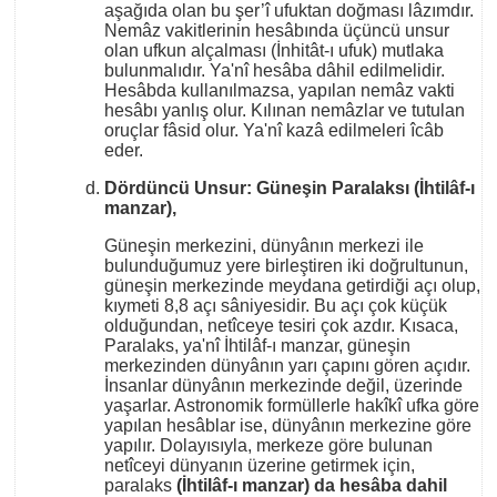
aşağıda olan bu şer’î ufuktan doğması lâzımdır.
Nemâz vakitlerinin hesâbında üçüncü unsur
olan ufkun alçalması (İnhitât-ı ufuk) mutlaka
bulunmalıdır. Ya'nî hesâba dâhil edilmelidir.
Hesâbda kullanılmazsa, yapılan nemâz vakti
hesâbı yanlış olur. Kılınan nemâzlar ve tutulan
oruçlar fâsid olur. Ya'nî kazâ edilmeleri îcâb
eder.
Dördüncü Unsur: Güneşin Paralaksı (İhtilâf-ı
manzar),
Güneşin merkezini, dünyânın merkezi ile
bulunduğumuz yere birleştiren iki doğrultunun,
güneşin merkezinde meydana getirdiği açı olup,
kıymeti 8,8 açı sâniyesidir. Bu açı çok küçük
olduğundan, netîceye tesiri çok azdır. Kısaca,
Paralaks, ya'nî İhtilâf-ı manzar, güneşin
merkezinden dünyânın yarı çapını gören açıdır.
İnsanlar dünyânın merkezinde değil, üzerinde
yaşarlar. Astronomik formüllerle hakîkî ufka göre
yapılan hesâblar ise, dünyânın merkezine göre
yapılır. Dolayısıyla, merkeze göre bulunan
netîceyi dünyanın üzerine getirmek için,
paralaks
(İhtilâf-ı manzar) da hesâba dahil