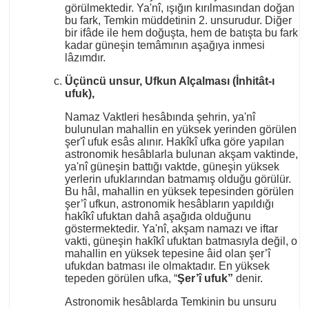
görülmektedir. Ya'nî, ışığın kırılmasından doğan
bu fark, Temkin müddetinin 2. unsurudur. Diğer
bir ifâde ile hem doğuşta, hem de batışta bu fark
kadar güneşin temâmının aşağıya inmesi
lâzımdır.
Üçüncü unsur, Ufkun Alçalması (İnhitât-ı
ufuk),
Namaz Vaktleri hesâbında şehrin, ya'nî
bulunulan mahallin en yüksek yerinden görülen
şer'î ufuk esâs alınır. Hakîkî ufka göre yapılan
astronomik hesâblarla bulunan akşam vaktinde,
ya'nî güneşin battığı vaktde, güneşin yüksek
yerlerin ufuklarından batmamış olduğu görülür.
Bu hâl, mahallin en yüksek tepesinden görülen
şer’î ufkun, astronomik hesâbların yapıldığı
hakîkî ufuktan dahâ aşağıda olduğunu
göstermektedir. Ya'nî, akşam namazı ve iftar
vakti, güneşin hakîkî ufuktan batmasıyla değil, o
mahallin en yüksek tepesine âid olan şer’î
ufukdan batması ile olmaktadır. En yüksek
tepeden görülen ufka, “
Şer’î ufuk”
denir.
Astronomik hesâblarda Temkinin bu unsuru