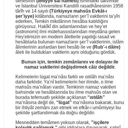
senesinin
(İlmiyye sâl nâmesi)
ismindeki takvîmde
ve İstanbul Üniversitesi Kandilli rasadhânesinin 1958
târîh ve 14 sayılı
(Türkiyeye mahsûs Evkât-ı
şer’iyye)
kitâbında, namazların şer’î vaktlerini ta’yîn
ederken, Temkin mikdârının hesâba katıldığını
görüyoruz. Hakîkî din adamlarından ve hey’et
(astronomi) ilmi mütehassıslarından meydâna gelen
Hey'etimizin en modern âletlerle yapdığı rasad ve
hesâblarla bulunan namazların şer’î vaktlerinin, islâm
âlimlerinin asrlardan beri hesâb ile ve
(Rub’-ı dâire)
âleti ile buldukları vaktlerin aynı olduğunu gördük.
Bunun için, temkin zemânlarını ve dolayısı ile
namaz vaktlerini değişdirmek câiz değildir.
Kelimelerin lügat ma’nâsı farklı ve ıstılâh ma’nâsı
daha farklıdır. Ya’nî kelimelerin her ilimde, o ilme
mahsûs ma’nâları vardır. Temkinin namaz vakitleri
bahsinde ve hesâblarında bu ilme mahsûs olan ve
burada teferruatlı şekilde açıklanan
“ıstılâh”
ma’nâsına değil de,
“lügat”
ma’nâsına bakarak, bunu
bir ihtiyât zemânı zan etmek ve efkâr-ı umûmiyeyi bu
şekilde şartlandırmak da doğru değildir.
Mesnedden temâmen yoksun olarak,
"işçilere
kolaylık sağlamak "
gibi iddialara dayanarak, şahsî