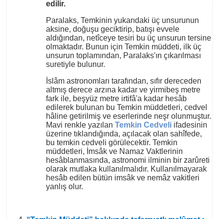
edilir.
Paralaks, Temkinin yukarıdaki üç unsurunun
aksine, doğuşu geciktirip, batışı evvele
aldığından, netîceye tesiri bu üç unsurun tersine
olmaktadır. Bunun için Temkin müddeti, ilk üç
unsurun toplamından, Paralaks'ın çıkarılması
suretiyle bulunur.
İslâm astronomları tarafından, sıfır dereceden
altmış derece arzına kadar ve yirmibeş metre
fark ile, beşyüz metre irtifâ'a kadar hesâb
edilerek bulunan bu Temkin müddetleri, cedvel
hâline getirilmiş ve eserlerinde neşr olunmuştur.
Mavi renkle yazılan
Temkin Cedveli
ifadesinin
üzerine tıklandığında, açılacak olan sahîfede,
bu temkin cedveli görülecektir. Temkin
müddetleri, İmsâk ve Namaz Vaktlerinin
hesâblanmasında, astronomi ilminin bir zarûreti
olarak mutlaka kullanılmalıdır. Kullanılmayarak
hesâb edilen bütün imsâk ve nemâz vakitleri
yanlış olur.