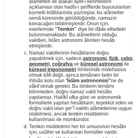
alâmetleri ile alâkalı âyet-i kerîmelerin
açıklaması olan hadîs-i şerîflerde buyurulanları
kıymetli kitâblarında yazmışlar, bu alâmetler
semâ küresinde görüldüğünde, namazın
kılınacağını bildirmişlerdir. Onun için,
eserlerinde
“Temkin”
diye bir ifâde elbetteki
bulunmamaktadır. Bu alâmetlerin olduğu
vakitleri, İslâm astronomi âlimleri hesâb
etmişlerdir.
Namaz vakitlerinin hesâblarını doğru
yapabilmek için, sadece
astronomi
,
fizik
,
cebir
,
geometri,
coğrafya
ve
küresel astronomi
ile
küresel trigonometri
ilimlerinde mütehassıs
olmak kâfi değil, ayrıca temâmen farklı bir
ihtisâs kolu olan “
İslâm astronomisi”
ne de
vâkıf olmak gerekir. Bu ilimlerin temâmı
bilinmeden, doğru namaz vakti hesâbı
yapılamaz. Hakîkî ufka göre ve astronomik
formüllerle yapılan hesâbların, teşekkül eden ve
doğru vakit olan şer’î vaktin alâmetlerine uygun
olabilmesi, ancak temkin müddetinin
kullanılması ile mümkündür.
Temkin müddetinin her bir unsurunun hesâbı
için, usûller ve kullanılan formüller vardır.