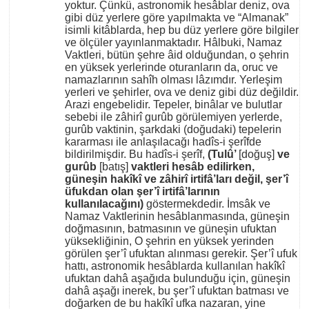
yoktur. Çünkü, astronomik hesâblar deniz, ova
gibi düz yerlere göre yapılmakta ve “Almanak”
isimli kitâblarda, hep bu düz yerlere göre bilgiler
ve ölçüler yayınlanmaktadır. Hâlbuki, Namaz
Vaktleri, bütün şehre âid olduğundan, o şehrin
en yüksek yerlerinde oturanların da, oruc ve
namazlarının sahîh olması lâzımdır. Yerleşim
yerleri ve şehirler, ova ve deniz gibi düz değildir.
Arazi engebelidir. Tepeler, binâlar ve bulutlar
sebebi ile zâhirî gurûb görülemiyen yerlerde,
gurûb vaktinin, şarkdaki (doğudaki) tepelerin
kararması ile anlaşılacağı hadîs-i şerîfde
bildirilmişdir. Bu hadîs-i şerîf,
(Tulû’
[doğuş]
ve
gurûb
[batış]
vaktleri hesâb edilirken,
güneşin hakîkî ve zâhirî irtifâ’ları değil, şer’î
üfukdan olan şer’î irtifâ’larının
kullanılacağını)
göstermekdedir. İmsâk ve
Namaz Vaktlerinin hesâblanmasında, güneşin
doğmasının, batmasının ve güneşin ufuktan
yüksekliğinin, O şehrin en yüksek yerinden
görülen şer’î ufuktan alınması gerekir. Şer’î ufuk
hattı, astronomik hesâblarda kullanılan hakîkî
ufuktan dahâ aşağıda bulunduğu için, güneşin
dahâ aşağı inerek, bu şer’î ufuktan batması ve
doğarken de bu hakîkî ufka nazaran, yine