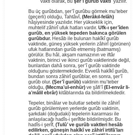
vakti olarak, bu
şer’î gurûb vakti
yazılır.
Bu üç gurûbdan, şer’î gurûbu görmek mu’teber
(geçerli) olduğu, Tahtâvî,
(Merâkıl-felâh)
hâşiyesinde yazılıdır. Her yükseklik için,
muhtelif zâhirî ufuk hatları vardır.
Ufk-ı şer’îden
gurûb, en yüksek tepeden bakınca görülen
gurûbdur.
Hesâb ile bulunan hakîkî gurûb
vaktinde, güneş yüksek yerlerin zâhirî (görünen)
ufuk hatlarından gurûb etmemiş (batmamış)
görülür. Bu hâl, akşam namazının ve iftâr
vaktinin, birinci ve ikinci gurûb vaktlerinde değil,
bunlardan dahâ sonra, şer’î gurûb vaktinde
olduğunu göstermekdedir. Evvelâ hakîkî gurûb,
bundan sonra zâhirî gurûblar, en sonra, şer’î
gurûb olur.
(Şer’î gurûb)
vaktinin mu’teber
olduğu,
(Mecma’ul-enhür)
ve şâfi’î
(El-envâr li-
a’mâlil ebrâr)
kitâblarında da bildirilmekdedir.
Tepeler, binâlar ve bulutlar sebebi ile zâhirî
gurûb görülemiyen yerlerde gurûb vaktinin,
şarkdaki (doğudaki) tepelerin kararması ile
anlaşılacağı hadîs-i şerîfde bildirilmişdir. Bu
hadîs-i şerîf,
(Tulû’ ve gurûb vaktleri hesâb
edilirken, güneşin hakîkî ve zâhirî irtifâ’ları