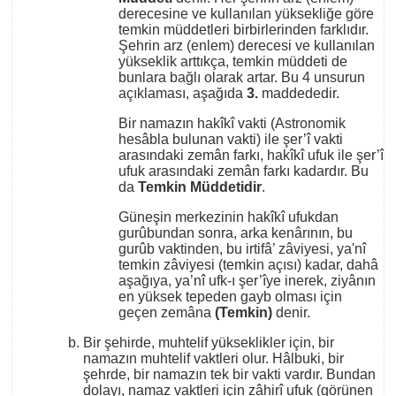
derecesine ve kullanılan yüksekliğe göre
temkin müddetleri birbirlerinden farklıdır.
Şehrin arz (enlem) derecesi ve kullanılan
yükseklik arttıkça, temkin müddeti de
bunlara bağlı olarak artar. Bu 4 unsurun
açıklaması, aşağıda
3.
maddededir.
Bir namazın hakîkî vakti (Astronomik
hesâbla bulunan vakti) ile şer’î vakti
arasındaki zemân farkı, hakîkî ufuk ile şer’î
ufuk arasındaki zemân farkı kadardır. Bu
da
Temkin Müddetidir
.
Güneşin merkezinin hakîkî ufukdan
gurûbundan sonra, arka kenârının, bu
gurûb vaktinden, bu irtifâ’ zâviyesi, ya'nî
temkin zâviyesi (temkin açısı) kadar, dahâ
aşağıya, ya’nî ufk-ı şer’îye inerek, ziyânın
en yüksek tepeden gayb olması için
geçen zemâna
(Temkin)
denir.
Bir şehirde, muhtelif yükseklikler için, bir
namazın muhtelif vaktleri olur. Hâlbuki, bir
şehrde, bir namazın tek bir vakti vardır. Bundan
dolayı, namaz vaktleri için zâhirî ufuk (görünen