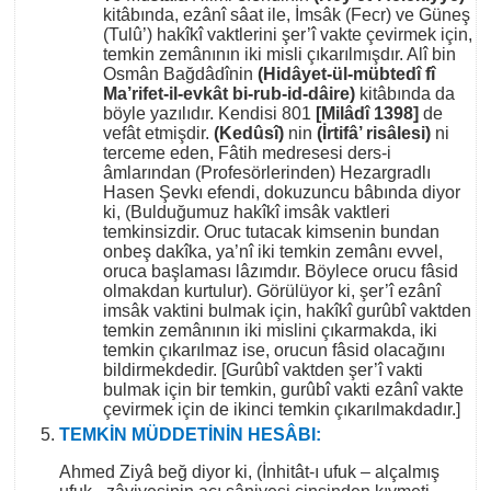
kitâbında, ezânî sâat ile, İmsâk (Fecr) ve Güneş
(Tulû’) hakîkî vaktlerini şer’î vakte çevirmek için,
temkin zemânının iki misli çıkarılmışdır. Alî bin
Osmân Bağdâdînin
(Hidâyet-ül-mübtedî fî
Ma’rifet-il-evkât bi-rub-id-dâire)
kitâbında da
böyle yazılıdır. Kendisi 801
[Milâdî 1398]
de
vefât etmişdir.
(Kedûsî)
nin
(İrtifâ’ risâlesi)
ni
terceme eden, Fâtih medresesi ders-i
âmlarından (Profesörlerinden) Hezargradlı
Hasen Şevkı efendi, dokuzuncu bâbında diyor
ki, (Bulduğumuz hakîkî imsâk vaktleri
temkinsizdir. Oruc tutacak kimsenin bundan
onbeş dakîka, ya’nî iki temkin zemânı evvel,
oruca başlaması lâzımdır. Böylece orucu fâsid
olmakdan kurtulur). Görülüyor ki, şer’î ezânî
imsâk vaktini bulmak için, hakîkî gurûbî vaktden
temkin zemânının iki mislini çıkarmakda, iki
temkin çıkarılmaz ise, orucun fâsid olacağını
bildirmekdedir. [Gurûbî vaktden şer’î vakti
bulmak için bir temkin, gurûbî vakti ezânî vakte
çevirmek için de ikinci temkin çıkarılmakdadır.]
TEMKİN MÜDDETİNİN HESÂBI:
Ahmed Ziyâ beğ diyor ki, (İnhitât-ı ufuk – alçalmış