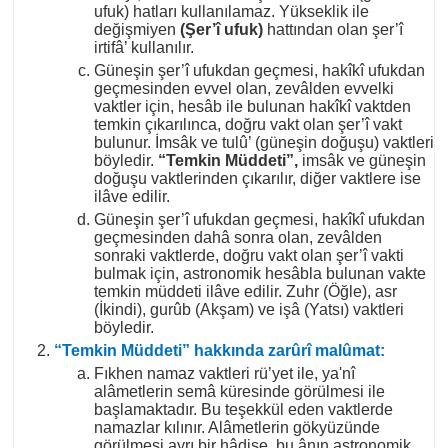
ufuk) hatları kullanılamaz. Yükseklik ile
değişmiyen
(Şer’î ufuk)
hattından olan şer’î
irtifâ’ kullanılır.
Güneşin şer’î ufukdan geçmesi, hakîkî ufukdan
geçmesinden evvel olan, zevâlden evvelki
vaktler için, hesâb ile bulunan hakîkî vaktden
temkin çıkarılınca, doğru vakt olan şer’î vakt
bulunur. İmsâk ve tulû’ (güneşin doğuşu) vaktleri
böyledir.
“Temkin Müddeti”,
imsâk ve güneşin
doğuşu vaktlerinden çıkarılır, diğer vaktlere ise
ilâve edilir.
Güneşin şer’î ufukdan geçmesi, hakîkî ufukdan
geçmesinden dahâ sonra olan, zevâlden
sonraki vaktlerde, doğru vakt olan şer’î vakti
bulmak için, astronomik hesâbla bulunan vakte
temkin müddeti ilâve edilir. Zuhr (Öğle), asr
(İkindi), gurûb (Akşam) ve işâ (Yatsı) vaktleri
böyledir.
“Temkin Müddeti” hakkında zarûrî malûmat:
Fıkhen namaz vaktleri rü’yet ile, ya'nî
alâmetlerin semâ küresinde görülmesi ile
başlamaktadır. Bu teşekkül eden vaktlerde
namazlar kılınır. Alâmetlerin gökyüzünde
görülmesi ayrı bir hâdise, bu ânın astronomik