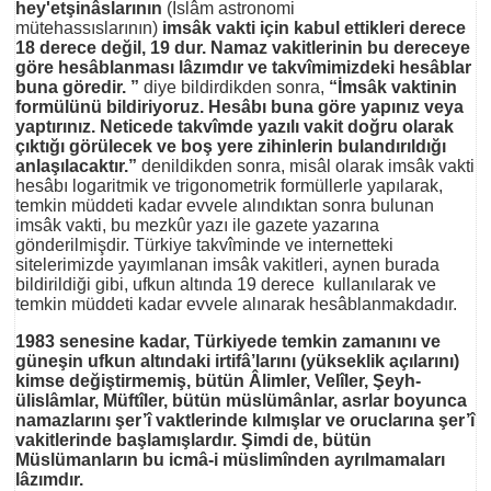
hey'etşinâslarının
(İslâm astronomi
mütehassıslarının)
imsâk vakti için kabul ettikleri derece
18 derece değil, 19 dur. Namaz vakitlerinin bu dereceye
göre hesâblanması lâzımdır ve takvîmimizdeki hesâblar
buna göredir. ”
diye bildirdikden sonra,
“İmsâk vaktinin
formülünü bildiriyoruz. Hesâbı buna göre yapınız veya
yaptırınız. Neticede takvîmde yazılı vakit doğru olarak
çıktığı görülecek ve boş yere zihinlerin bulandırıldığı
anlaşılacaktır.”
denildikden sonra, misâl olarak imsâk vakti
hesâbı logaritmik ve trigonometrik formüllerle yapılarak,
temkin müddeti kadar evvele alındıktan sonra bulunan
imsâk vakti, bu mezkûr yazı ile gazete yazarına
gönderilmişdir. Türkiye takvîminde ve internetteki
sitelerimizde yayımlanan imsâk vakitleri, aynen burada
bildirildiği gibi, ufkun altında 19 derece kullanılarak ve
temkin müddeti kadar evvele alınarak hesâblanmakdadır.
1983 senesine kadar, Türkiyede temkin zamanını ve
güneşin ufkun altındaki irtifâ’larını (yükseklik açılarını)
kimse değiştirmemiş, bütün Âlimler, Velîler, Şeyh-
ülislâmlar, Müftîler, bütün müslümânlar, asrlar boyunca
namazlarını şer’î vaktlerinde kılmışlar ve oruclarına şer’î
vakitlerinde başlamışlardır. Şimdi de, bütün
Müslümanların bu icmâ-i müslimînden ayrılmamaları
lâzımdır.