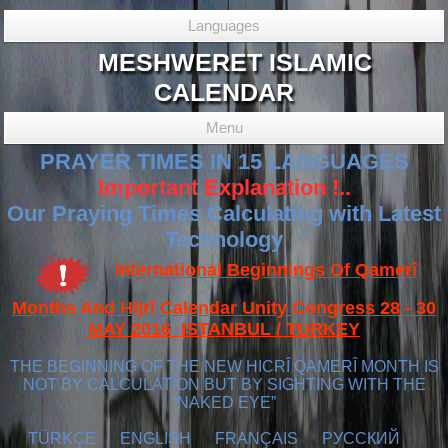
Languages
MESHWERET ISLAMIC
CALENDAR
Menu
PRAYER TIMES IN 15 LANGUAGES
Important Explanation !..
Our Praying Times Calculating with Latest
Technology
International Beginnings Of Qamerî
Months And Hijrî Calendar Unity Congress 28 - 30
MAY 2016 ISTANBUL / TURKEY
THE BEGINNING OF THE NEW HICRÎ QAMERÎ MONTH IS
NOT BY CALCULATION BUT BY SIGHTING WITH THE
“NAKED EYE”
TÜRKÇE
ENGLISH
FRANÇAIS
РУССКИЙ