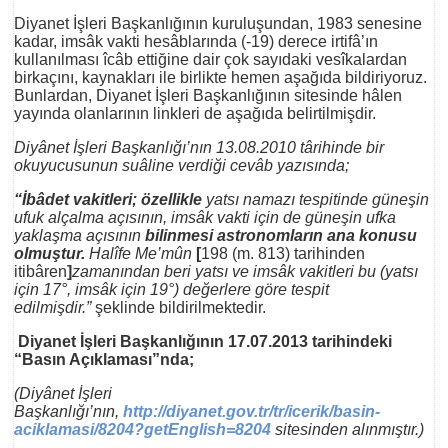
Diyanet İşleri Başkanlığının kuruluşundan, 1983 senesine
kadar, imsâk vakti hesâblarında (-19) derece irtifâ’ın
kullanılması îcâb ettiğine dair çok sayıdaki vesîkalardan
birkaçını, kaynakları ile birlikte hemen aşağıda bildiriyoruz.
Bunlardan, Diyanet İşleri Başkanlığının sitesinde hâlen
yayında olanlarının linkleri de aşağıda belirtilmişdir.
Diyânet İşleri Başkanlığı’nın 13.08.2010 târihinde bir
okuyucusunun suâline verdiği cevâb yazısında;
“İbâdet vakitleri; özellikle
yatsı namazı tespitinde güneşin
ufuk alçalma açısının, imsâk vakti için de güneşin ufka
yaklaşma açısının
bilinmesi astronomların ana konusu
olmuştur.
Halîfe Me’mûn
[
198 (m. 813) tarihinden
itibâren
]
zamanından beri yatsı ve imsâk vakitleri bu (yatsı
için 17°, imsâk için 19°) değerlere göre tespit
edilmişdir.”
şeklinde bildirilmektedir.
Diyanet İşleri Başkanlığının 17.07.2013 tarihindeki
“Basın Açıklaması”nda;
(Diyânet İşleri
Başkanlığı’nın,
http://diyanet.gov.tr/tr/icerik/basin-
aciklamasi/8204?getEnglish=8204
sitesinden alınmıştır.)