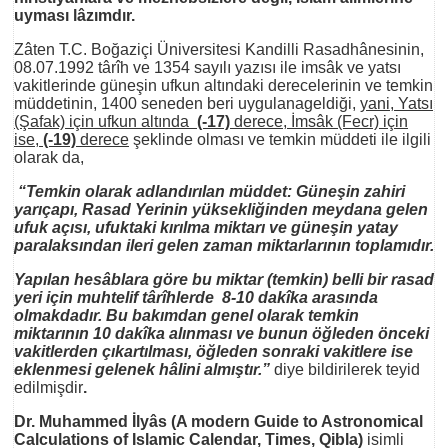
uyması lâzımdır.
Zâten T.C. Boğaziçi Üniversitesi Kandilli Rasadhânesinin,
08.07.1992 târîh ve 1354 sayılı yazısı ile imsâk ve yatsı
vakitlerinde güneşin ufkun altındaki derecelerinin ve temkin
müddetinin, 1400 seneden beri uygulanageldiği,
yani, Yatsı
(Şafak) için ufkun altında
(-17)
derece, İmsâk (Fecr) için
ise,
(-19)
derece
şeklinde olması ve temkin müddeti ile ilgili
olarak da,
“Temkin olarak adlandırılan müddet: Güneşin zahiri
yarıçapı, Rasad Yerinin yüksekliğinden meydana gelen
ufuk açısı, ufuktaki kırılma miktarı ve güneşin yatay
paralaksından ileri gelen zaman miktarlarının toplamıdır.
Yapılan hesâblara göre bu miktar (temkin) belli bir rasad
yeri için muhtelif târîhlerde 8-10 dakîka arasında
olmakdadır.
Bu bakımdan genel olarak temkin
miktarının 10 dakîka alınması ve bunun öğleden önceki
vakitlerden çıkartılması, öğleden sonraki vakitlere ise
eklenmesi gelenek hâlini almıştır.”
diye bildirilerek teyid
edilmişdir
.
Dr. Muhammed İlyâs (A modern Guide to Astronomical
Calculations of Islamic Calendar, Times, Qibla)
isimli