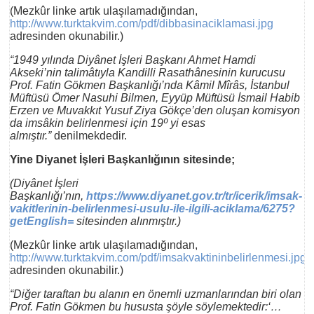
(Mezkûr linke artık ulaşılamadığından,
http://www.turktakvim.com/pdf/dibbasinaciklamasi.jpg
adresinden okunabilir.)
“1949 yılında Diyânet İşleri Başkanı Ahmet Hamdi
Akseki’nin talimâtıyla Kandilli Rasathânesinin kurucusu
Prof. Fatin Gökmen Başkanlığı’nda Kâmil Mîrâs, İstanbul
Müftüsü Ömer Nasuhi Bilmen, Eyyüp Müftüsü İsmail Habib
Erzen ve Muvakkıt Yusuf Ziya Gökçe’den oluşan komisyon
da imsâkin belirlenmesi için 19º yi esas
almıştır.”
denilmekdedir.
Yine Diyanet İşleri Başkanlığının sitesinde;
(Diyânet İşleri
Başkanlığı’nın,
https://www.diyanet.gov.tr/tr/icerik/imsak-
vakitlerinin-belirlenmesi-usulu-ile-ilgili-aciklama/6275?
getEnglish=
sitesinden alınmıştır.)
(Mezkûr linke artık ulaşılamadığından,
http://www.turktakvim.com/pdf/imsakvaktininbelirlenmesi.jpg
adresinden okunabilir.)
“Diğer taraftan bu alanın en önemli uzmanlarından biri olan
Prof. Fatin Gökmen bu hususta şöyle söylemektedir:‘…