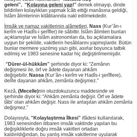
geleni”,
“
Kolayına geleni yap
!”
demek olmayıp, dinde
bildirilen kolaylıkları yapmak îcâb ettiği manâsına geldiği,
İslâm âlimlerinin kitâblarında nakl edilmekdedir.
İmsâk ve namaz vakitlerinin alâmetleri,
Nass
(Kur’ân-ı
kerîm ve Hadîs-i şerîfler) ile sâbittir. İslâm âlimleri bunları
açıklamışlar ve İslâm astronomları da, bu açıklamalara
uygun bir şekilde, vakitlerin hesâblarını yapmışlardır. Bütün
bunlar mermere yazılmış yazı gibi, asırlar boyunca tatbik
edilmiş ve 1983 senesine kadar hiç değiştirilmemişdir.
“Dürer-ül-hükkâm”
şerhinde diyor ki: “Zemânın
değişmesi ile, örf ve âdete dayanan ahkâm
değişebilir.
Nassa
(Kur’ân-ı kerîm ve Hadîs-i şerîflere),
delîle dayanan ahkâm, zemânla değişmez.”
Kezâ,
(Mecelle)
nin otuzdokuzuncu maddesinde ve
şerhinde diyor ki: “Ahkâm zemânla değişir. Örf ve âdete
tâbi’ olan ahkâm değişir. Nass ile anlaşılan ahkâm zemânla
değişmez.”
Dolayısıyla,
“Kolaylaştırma İlkesi”
ifâdesi kullanılarak,
1983 senesinden itibaren imsâk vaktinde yapılan bu
değişikliklerle doğru imsâk vakitleri ortadan
kaldırıldığından, bu yanlış imsâk vakitlerine uyularak