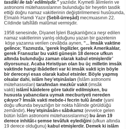
tasdiki ile tab’ edilmişdir.”
yazılıdır. Kıymetli âlimlerin ve
astronomi mütehassıslarının bulunduğu bir heyetin tasdik
ettiği doğru namaz vakitlerinin değiştirilmemesi husûsunda,
Elmalılı Hamdi Yazır
(Sebîl-ürreşâd)
mecmuasının 22.
Cildinde tafsîlâtlı malûmat vermişdir.
1958 senesinde, Diyanet İşleri Başkanlığınca neşr edilen
namaz vakitlerinin yanlış olduğunu yazan bir gazetenin
köşe yazarına verilen cevâbda aynen,
“... İmsâk vaktine
gelince; Yazınızda, ‘gerek İngilizler, gerek Amerikalılar,
gerek Fransızlar bu vakti güneşin 18 derece ufkun
altında bulunduğu zaman olarak kabul etmişlerdir’
diyorsunuz. Acaba Hıristiyan olan bu üç milletin imsâk
vaktinde hangi ibâdetleri var ki imsâk vakti için böyle
bir dereceyi esas olarak kabul etsinler. Böyle yapmış
olsalar dahi, islâm hey’etşinâsları
(İslâm astronomi
mütehassısları)
tarafından mezkûr vakit
(imsâk
vakti)
islâmî kâidelere göre takdir edilmişken, bu
hususta yabancılara uymak mecburiyeti nereden
çıkıyor? İmsâk vakti mebde-i fecrin tulû ânıdır
(yani
doğu ufkunda beyazlığın bir nokta hâlinde görüldüğü
zemândır)
. Hey’etşinâsân-ı sâbıkamız
(evvelce gelen
bütün İslâm astronomi mütehassıslarımız)
bu ânın 19
derece inhitât-ı şemse tevâfuk eylediğini
(ufkun altında
19 derece olduğunu)
kabul etmişlerdir. Demek ki islâm