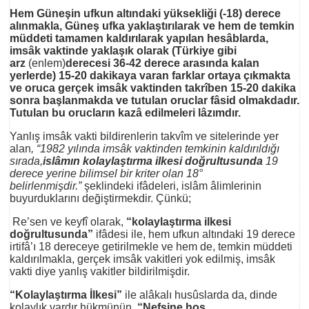
Hem Güneşin ufkun altındaki yüksekliği
(-18) derece
alınmakla, Güneş ufka yaklaştırılarak ve hem de temkin
müddeti tamamen kaldırılarak yapılan hesâblarda,
imsâk vaktinde yaklaşık olarak (Türkiye gibi
arz
(enlem)
derecesi 36-42 derece arasında kalan
yerlerde) 15-20 dakikaya varan farklar ortaya çıkmakta
ve oruca gerçek imsâk vaktinden takrîben 15-20 dakika
sonra başlanmakda ve tutulan oruclar fâsid olmakdadır.
Tutulan bu orucların kazâ edilmeleri lâzımdır.
Yanlış imsâk vakti bildirenlerin takvîm ve sitelerinde yer
alan
, “1982 yılında imsâk vaktinden temkinin kaldırıldığı
sırada,
islâmın kolaylaştırma ilkesi doğrultusunda
19
derece yerine bilimsel bir kriter olan 18°
belirlenmişdir.”
şeklindeki ifâdeleri, islâm âlimlerinin
buyurduklarını değiştirmekdir. Çünkü;
Re’sen ve keyfî olarak,
“kolaylaştırma ilkesi
doğrultusunda”
ifâdesi ile, hem ufkun altındaki 19 derece
irtifâ’ı 18 dereceye getirilmekle ve hem de, temkin müddeti
kaldırılmakla, gerçek imsâk vakitleri yok edilmiş, imsâk
vakti diye yanlış vakitler bildirilmişdir.
“Kolaylaştırma İlkesi”
ile alâkalı husûslarda da, dinde
kolaylık vardır hükmünün,
“Nefsine hoş