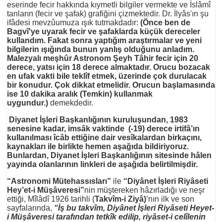
eserinde fecir hakkında kıymetli bilgiler vermekte ve İslâmî
tanların (fecir ve şafak) grafiğini çizmektedir. Dr. İlyâs'ın şu
ifâdesi mevzûumuza ışık tutmakdadır:
(Önce ben de
Bagvî'ye uyarak fecir ve şafaklarda küçük dereceler
kullandım. Fakat sonra yaptığım araştırmalar ve yeni
bilgilerin ışığında bunun yanlış olduğunu anladım.
Malezyalı meşhûr Astronom Şeyh Tâhir fecir için 20
derece, yatsı için 18 derece almaktadır. Orucu bozacak
en ufak vakti bile teklîf etmek, üzerinde çok durulacak
bir konudur. Çok dikkat etmelidir. Orucun başlamasında
ise 10 dakika aralık (Temkin) kullanmak
uygundur.)
demekdedir.
Diyanet İşleri Başkanlığının kuruluşundan, 1983
senesine kadar, imsâk vaktinde (-19) derece irtifâ’ın
kullanılması îcâb ettiğine dair vesîkalardan birkaçını,
kaynakları ile birlikte hemen aşağıda bildiriyoruz.
Bunlardan, Diyanet İşleri Başkanlığının sitesinde hâlen
yayında olanlarının linkleri de aşağıda belirtilmişdir.
“Astronomi Mütehassısları”
ile
“Diyânet İşleri Riyâseti
Hey’et-i Müşâveresi”
nin müştereken hâzırladığı ve neşr
ettiği, Mîlâdî 1926 tarihli (
Takvîm-i Ziyâ)
’nın ilk ve son
sayfalarında,
“İş bu takvîm, Diyânet İşleri Riyâseti Heyet-
i Müşâveresi tarafından tetkîk edilip, riyâset-i celîlenin