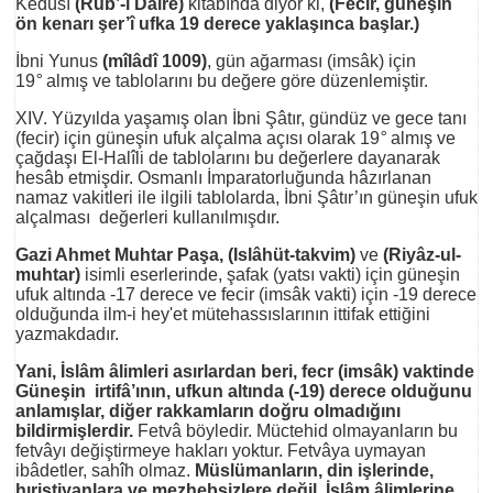
Kedûsî
(Rub’-ı Dâire)
kitâbında diyor ki,
(Fecir, güneşin
ön kenarı şer’î ufka 19 derece yaklaşınca başlar.)
İbni Yunus
(mîlâdî 1009)
, gün ağarması (imsâk) için
19
°
almış ve tablolarını bu değere göre düzenlemiştir.
XIV. Yüzyılda yaşamış olan İbni Şâtır, gündüz ve gece tanı
(fecir) için güneşin ufuk alçalma açısı olarak 19
°
almış ve
çağdaşı El-Halîli de tablolarını bu değerlere dayanarak
hesâb etmişdir. Osmanlı İmparatorluğunda hâzırlanan
namaz vakitleri ile ilgili tablolarda, İbni Şâtır’ın güneşin ufuk
alçalması değerleri kullanılmışdır.
Gazi Ahmet Muhtar Paşa,
(Islâhüt-takvim)
ve
(Riyâz-ul-
muhtar)
isimli eserlerinde, şafak (yatsı vakti) için güneşin
ufuk altında -17 derece ve fecir (imsâk vakti) için -19 derece
olduğunda ilm-i hey'et mütehassıslarının ittifak ettiğini
yazmakdadır.
Yani, İslâm âlimleri asırlardan beri, fecr (imsâk) vaktinde
Güneşin irtifâ’ının, ufkun altında (-19) derece olduğunu
anlamışlar, diğer rakkamların doğru olmadığını
bildirmişlerdir.
Fetvâ böyledir. Müctehid olmayanların bu
fetvâyı değiştirmeye hakları yoktur. Fetvâya uymayan
ibâdetler, sahîh olmaz.
Müslümanların, din işlerinde,
hıristiyanlara ve mezhebsizlere değil, İslâm âlimlerine