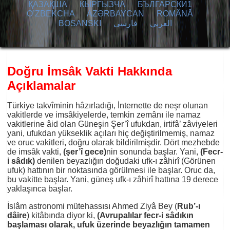
ҚАЗАҚША
КЫPГЫЗЧA
БЪЛГАРСКИ1
O’ZBEKCHA
AZӘRBAYCAN
ROMÂNĂ
BOSANSKI
فارسی
العربي
Doğru İmsâk Vakti Hakkında
Açıklamalar
Türkiye takvîminin hâzırladığı, İnternette de neşr olunan
vakitlerde ve imsâkiyelerde, temkin zemânı ile namaz
vakitlerine âid olan Güneşin Şer’î ufukdan, irtifâ’ zâviyeleri
yani, ufukdan yükseklik açıları hiç değiştirilmemiş, namaz
ve oruc vakitleri, doğru olarak bildirilmişdir. Dört mezhebde
de imsâk vakti,
(şer’î gece)
nin sonunda başlar. Yani,
(Fecr-
i sâdık)
denilen beyazlığın doğudaki ufk-ı zâhirî (Görünen
ufuk) hattının bir noktasında görülmesi ile başlar. Oruc da,
bu vakitte başlar. Yani, güneş ufk-ı zâhirî hattına 19 derece
yaklaşınca başlar.
İslâm astronomi mütehassısı Ahmed Ziyâ Bey (
Rub’-ı
dâire
) kitâbında diyor ki,
(Avrupalılar fecr-i sâdıkın
başlaması olarak, ufuk üzerinde beyazlığın tamamen