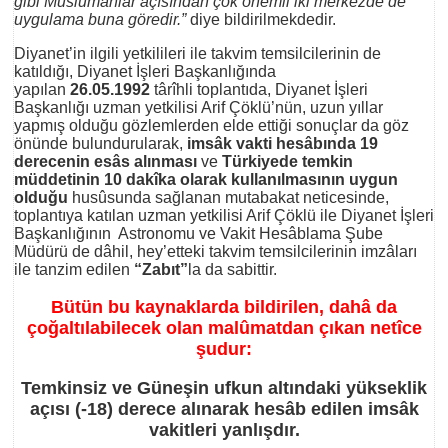
gibi Müslümânlar açısından çok önemli iki merkezde de
uygulama buna göredir.”
diye bildirilmekdedir.
Diyanet’in ilgili yetkilileri ile takvim temsilcilerinin de
katıldığı, Diyanet İşleri Başkanlığında
yapılan
26.05.1992
târîhli toplantıda, Diyanet İşleri
Başkanlığı uzman yetkilisi Arif Çöklü’nün, uzun yıllar
yapmış olduğu gözlemlerden elde ettiği sonuçlar da göz
önünde bulundurularak,
imsâk vakti hesâbında 19
derecenin esâs alınması
ve
Türkiyede temkin
müddetinin 10 dakîka olarak kullanılmasının uygun
olduğu
husûsunda sağlanan mutabakat neticesinde,
toplantıya katılan uzman yetkilisi Arif Çöklü ile Diyanet İşleri
Başkanlığının Astronomu ve Vakit Hesâblama Şube
Müdürü de dâhil, hey’etteki takvim temsilcilerinin imzâları
ile tanzim edilen
“Zabıt”
la da sabittir.
Bütün bu kaynaklarda bildirilen, dahâ da
çoğaltılabilecek olan malûmatdan çıkan netîce
şudur:
Temkinsiz ve Güneşin ufkun altındaki yükseklik
açısı (-18) derece alınarak hesâb edilen imsâk
vakitleri yanlışdır.