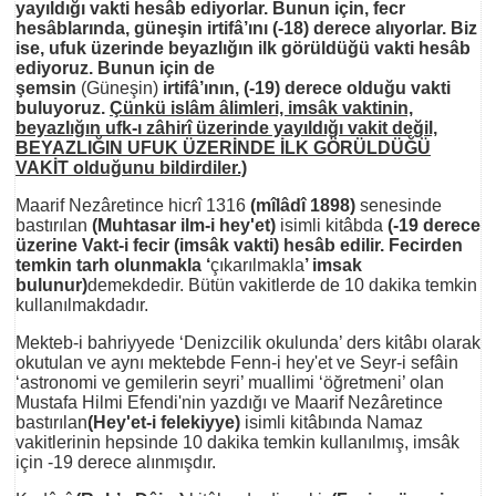
yayıldığı vakti hesâb ediyorlar. Bunun için, fecr
hesâblarında, güneşin irtifâ’ını (-18) derece alıyorlar. Biz
ise, ufuk üzerinde beyazlığın ilk görüldüğü vakti hesâb
ediyoruz. Bunun için de
şemsin
(Güneşin)
irtifâ’ının, (-19) derece olduğu vakti
buluyoruz.
Çünkü islâm âlimleri, imsâk vaktinin,
beyazlığın ufk-ı zâhirî üzerinde yayıldığı vakit değil,
BEYAZLIĞIN UFUK ÜZERİNDE İLK GÖRÜLDÜĞÜ
VAKİT olduğunu bildirdiler.)
Maarif Nezâretince hicrî 1316
(mîlâdî 1898)
senesinde
bastırılan
(Muhtasar ilm-i hey'et)
isimli kitâbda
(-19 derece
üzerine Vakt-i fecir (imsâk vakti) hesâb edilir. Fecirden
temkin tarh olunmakla ‘
çıkarılmakla
’ imsak
bulunur)
demekdedir. Bütün vakitlerde de 10 dakika temkin
kullanılmakdadır.
Mekteb-i bahriyyede ‘Denizcilik okulunda’ ders kitâbı olarak
okutulan ve aynı mektebde Fenn-i hey'et ve Seyr-i sefâin
‘astronomi ve gemilerin seyri’ muallimi ‘öğretmeni’ olan
Mustafa Hilmi Efendi'nin yazdığı ve Maarif Nezâretince
bastırılan
(Hey'et-i felekiyye)
isimli kitâbında Namaz
vakitlerinin hepsinde 10 dakika temkin kullanılmış, imsâk
için -19 derece alınmışdır.