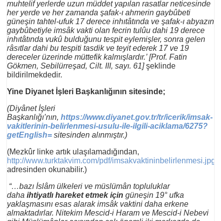
muhtelif yerlerde uzun müddet yapılan rasatlar neticesinde
her yerde ve her zamanda şafak-ı ahmerin gaybûbeti
güneşin tahtel-ufuk 17 derece inhıtâtında ve şafak-ı abyazın
gaybûbetiyle imsâk vakti olan fecrin tulûu dahi 19 derece
inhıtâtında vukû bulduğunu tespit eylemişler, sonra gelen
râsıtlar dahi bu tespiti tasdik ve teyit ederek 17 ve 19
dereceler üzerinde müttefik kalmışlardır.’ [Prof. Fatin
Gökmen, Sebilürreşad, Cilt. III, sayı. 61]
şeklinde
bildirilmekdedir.
Yine Diyanet İşleri Başkanlığının sitesinde;
(Diyânet İşleri
Başkanlığı’nın,
https://www.diyanet.gov.tr/tr/icerik/imsak-
vakitlerinin-belirlenmesi-usulu-ile-ilgili-aciklama/6275?
getEnglish=
sitesinden alınmıştır.)
(Mezkûr linke artık ulaşılamadığından,
http://www.turktakvim.com/pdf/imsakvaktininbelirlenmesi.jpg
adresinden okunabilir.)
“…bazı İslâm ülkeleri ve müslümân topluluklar
daha
ihtiyatlı hareket etmek için
güneşin 19° ufka
yaklaşmasını esas alarak imsâk vaktini daha erkene
almaktadırlar. Nitekim Mescid-i Haram ve Mescid-i Nebevi