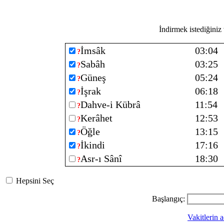
İndirmek istediğiniz v
İmsâk
03:04
?
Sabâh
03:25
?
Güneş
05:24
?
İşrak
06:18
?
Dahve-i Kübrâ
11:54
?
Kerâhet
12:53
?
Öğle
13:15
?
İkindi
17:16
?
Asr-ı Sânî
18:30
?
Hepsini Seç
Başlangıç:
Vakitlerin a