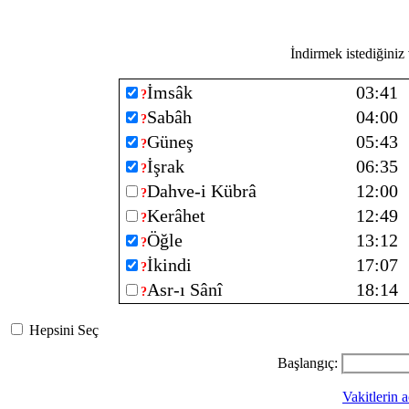
İndirmek istediğiniz v
İmsâk
03:41
?
Sabâh
04:00
?
Güneş
05:43
?
İşrak
06:35
?
Dahve-i Kübrâ
12:00
?
Kerâhet
12:49
?
Öğle
13:12
?
İkindi
17:07
?
Asr-ı Sânî
18:14
?
Hepsini Seç
Başlangıç:
Vakitlerin a